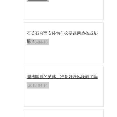
石英石台面安装为什么要选用垫条或垫
板？
2018-04-18
脚踏匡威的吴赫，准备好呼风唤雨了吗
2018-04-14