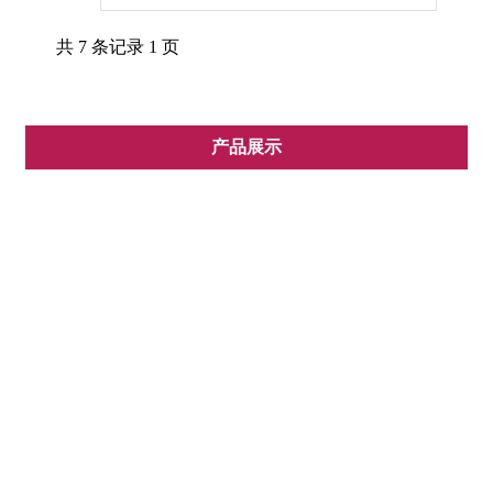
塔哥尼亚。在那里，淡水冰川湖 Carrera 上耸立着一个
大理石洞的半岛——Capillas deMármol。
共 7 条记录 1 页
产品展示
工程案例
政务大厦
文化、会展中心
宾馆、大厦
商务办公楼