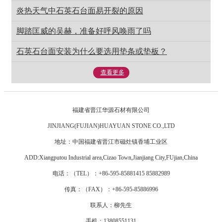
炎热天气中石英石台面易开裂的原因
脚踏匡威的吴赫，准备好呼风唤雨了吗
石英石台面安装为什么要选用垫条或垫板？
查看更多
福建省晋江华源石材有限公司
JINJIANG(FUJIAN)HUAYUAN STONE CO.,LTD
地址：中国福建省晋江市磁灶镇香埔工业区
ADD:Xiangputou Industrial area,Cizao Town,Jianjiang City,FUjian,China
电话：（TEL）：+86-595-85881415 85882989
传真：（FAX）：+86-595-85886996
联系人：柳先生
手机：13808551131