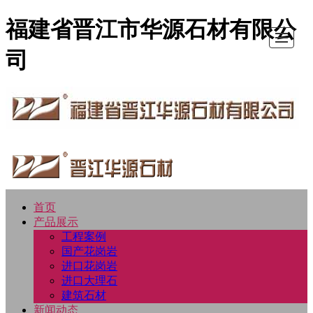
福建省晋江市华源石材有限公
司
首页
首
产
新
图
公
留
联
LBS
产品展示
工程案例
页
品
闻
库
司
言
系
国产花岗岩
进口花岗岩
进口大理石
展
动
展
介
反
我
建筑石材
新闻动态