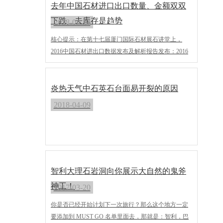
去年中国石材进口出口数量、金额双双
下跌 去库存是趋势
2018-04-14
核心提示：在第十七届厦门国际石材展石讲堂上，
2016中国石材进出口数据发布及解析报告发布：2016
年中国石材贸易数据中，首次出现出口、进口石材数
量和金额双双下跌。专家建议，石材国际贸易应向质
量效益型增长转变，去库存将是未来主线。
炎热天气中石英石台面易开裂的原因
2018-04-09
智利大理石岩洞向你展示大自然的鬼斧
神工！
2017-03-20
你是否已经开始计划下一次旅行？那么这个地方一定
要添加到 MUST GO 名单里面去，那就是：智利，巴