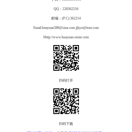
QQ：228362216
邮编：(P.C):362214
Email:huayuan588@sina.com jjhyst@tom.com
Htttp://www.huayuan-stone.com
扫码打开
扫码下载