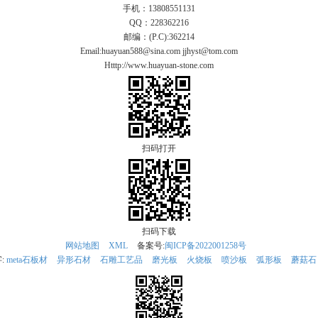
手机：13808551131
QQ：228362216
邮编：(P.C):362214
Email:huayuan588@sina.com jjhyst@tom.com
Htttp://www.huayuan-stone.com
扫码打开
扫码下载
网站地图
XML
备案号:
闽ICP备2022001258号
:
meta石板材
异形石材
石雕工艺品
磨光板
火烧板
喷沙板
弧形板
蘑菇石