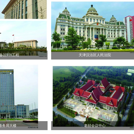
备区916工程
天津汉沽区人民法院
港务局大楼
老挝会议中心