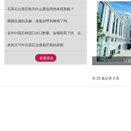
- 加工车间
石英石台面安装为什么要选用垫条或垫板？
脚踏匡威的吴赫，准备好呼风唤雨了吗
- 成品仓储
去年中国石材进口出口数量、金额双双下跌 去库存是趋势
- 荒料储运
炎热天气中石英石台面易开裂的原因
- 矿山资源
查看更多
江
共 23 条记录 2 页