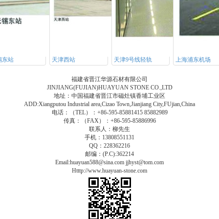
锡东站
天津西站
天津9号线轻轨
上海浦东机场
福建省晋江华源石材有限公司
JINJIANG(FUJIAN)HUAYUAN STONE CO.,LTD
地址：中国福建省晋江市磁灶镇香埔工业区
ADD:Xiangputou Industrial area,Cizao Town,Jianjiang City,FUjian,China
电话：（TEL）：+86-595-85881415 85882989
传真：（FAX）：+86-595-85886996
联系人：柳先生
手机：13808551131
QQ：228362216
邮编：(P.C):362214
Email:huayuan588@sina.com jjhyst@tom.com
Htttp://www.huayuan-stone.com