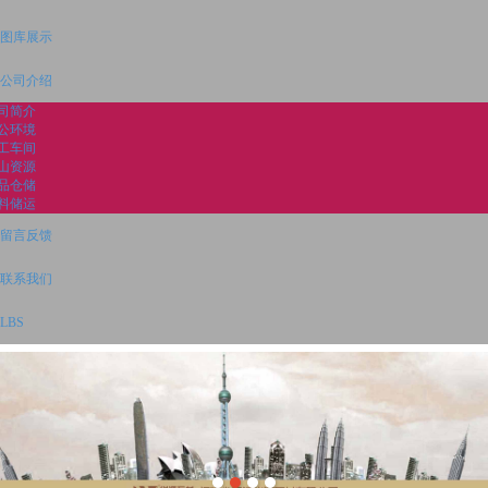
图库展示
公司介绍
司简介
公环境
工车间
山资源
品仓储
料储运
留言反馈
联系我们
LBS