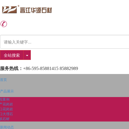
全站搜索
服务热线：
+86-595-85881415 85882989
首页
产品展示
程案例
产花岗岩
口花岗岩
口大理石
筑石材
新闻动态