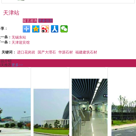
天津站
留言咨询
更多信息
分享：
上一条：
无锡东站
下一条：
天津迎宾馆
关键词：
进口花岗岩
国产大理石
华源石材
福建建筑石材
产品介绍
相关推荐
更多>>